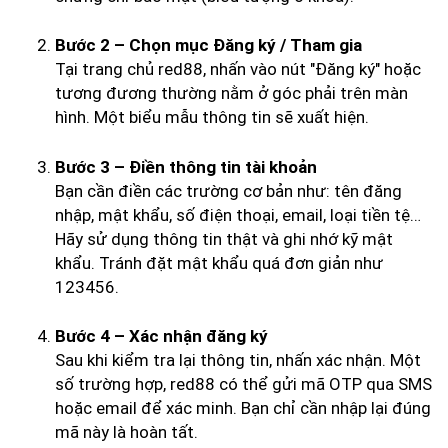
Bước 2 – Chọn mục Đăng ký / Tham gia
Tại trang chủ red88, nhấn vào nút "Đăng ký" hoặc
tương đương thường nằm ở góc phải trên màn
hình. Một biểu mẫu thông tin sẽ xuất hiện.
Bước 3 – Điền thông tin tài khoản
Bạn cần điền các trường cơ bản như: tên đăng
nhập, mật khẩu, số điện thoại, email, loại tiền tệ…
Hãy sử dụng thông tin thật và ghi nhớ kỹ mật
khẩu. Tránh đặt mật khẩu quá đơn giản như
123456.
Bước 4 – Xác nhận đăng ký
Sau khi kiểm tra lại thông tin, nhấn xác nhận. Một
số trường hợp, red88 có thể gửi mã OTP qua SMS
hoặc email để xác minh. Bạn chỉ cần nhập lại đúng
mã này là hoàn tất.