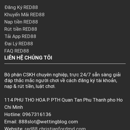
Đăng Ký RED88
Khuyến Mãi RED88
Nạp tiền RED88
Rút tiền RED88
Tải App RED88
Đại Lý RED88
FAQ RED88
LIÊN HỆ CHÚNG TÔI
Bộ phận CSKH chuyên nghiệp, trực 24/7 sẵn sàng giải
đáp thắc mắc người chơi về cách đăng ký tài khoản,
nạp & rút tiền, luật chơi.
114 PHU THO HOA P. PTH Quan Tan Phu Thanh pho Ho
Chi Minh
Hotline: 0967316136
Email:
888slot@wettingblog.com
Website:
red88.christianfordmd.com