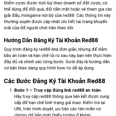
Điểm cược được tích lũy theo doanh số đặt cược, có
thể dùng để đổi quà, đổi tiền mặt hoặc vé tham gia các
giải đấu, minigame nội bộ của red88. Các thông tin này
thường xuyên được cập nhật chi tiết tại trang khuyến
mãi của
để người chơi tiện theo dõi.
Hướng Dẫn Đăng Ký Tài Khoản Red88
Quy trình đăng ký red88 khá đơn giản, nhưng để đảm
bảo an toàn và hạn chế rủi ro sau này, bạn nên thực hiện
đầy đủ và chính xác từng bước. Dưới đây là hướng dẫn
cơ bản theo dạng quy trình how‑to dễ áp dụng.
Các Bước Đăng Ký Tài Khoản Red88
Bước 1 – Truy cập đúng link red88 an toàn
Hãy truy cập red88 thông qua liên kết được
cung
cấp để hạn chế tình trạng giả mạo. Kiểm tra lại
URL trên trình duyệt, ưu tiên các tên miền có
chứng chỉ bảo mật (biểu tượng ổ khóa).