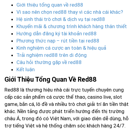
Giới thiệu tổng quan về red88
Vì sao nên chọn red88 thay vì các nhà cái khác?
Hệ sinh thái trò chơi & dịch vụ tại red88
Khuyến mãi & chương trình khách hàng thân thiết
Hướng dẫn đăng ký tài khoản red88
Phương thức nạp – rút tiền tại red88
Kinh nghiệm cá cược an toàn & hiệu quả
Trải nghiệm red88 trên di động
Câu hỏi thường gặp về red88
Kết luận
Giới Thiệu Tổng Quan Về Red88
Red88 là thương hiệu nhà cái trực tuyến chuyên cung
cấp các sản phẩm cá cược thể thao, casino live, slot
game, bắn cá, lô đề và nhiều trò chơi giải trí ăn tiền thật
khác. Nền tảng được phát triển hướng đến thị trường
châu Á, trong đó có Việt Nam, với giao diện dễ dùng, hỗ
trợ tiếng Việt và hệ thống chăm sóc khách hàng 24/7.