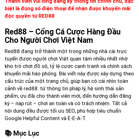
Thành viên vui lòng đăng ký thông tin chính chủ, đặc
biệt là đúng số điện thoại để nhận được khuyến mãi
độc quyền từ RED88
Red88 – Cổng Cá Cược Hàng Đầu
Cho Người Chơi Việt Nam
Red88 đang trở thành một trong những nhà cái trực
tuyến được người chơi Việt quan tâm nhiều nhất nhờ
kho trò chơi đồ sộ, tỷ lệ cược cạnh tranh và chính sách
khuyến mãi hào phóng. Bài viết này được xây dựng theo
cấu trúc của một trang chủ, giúp bạn có cái nhìn toàn
cảnh về red88: từ thông tin pháp lý, hệ sinh thái sản
phẩm, ưu đãi cho thành viên mới, đến hướng dẫn đăng
ký – nạp rút – chơi an toàn và có trách nhiệm. Tất cả
nội dung đều được tối ưu SEO, phù hợp tiêu chuẩn
Google Helpful Content và E‑E‑A‑T.
📚 Mục Lục