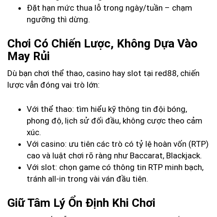
Đặt hạn mức thua lỗ trong ngày/tuần – chạm
ngưỡng thì dừng.
Chơi Có Chiến Lược, Không Dựa Vào
May Rủi
Dù bạn chơi thể thao, casino hay slot tại red88, chiến
lược vẫn đóng vai trò lớn:
Với thể thao: tìm hiểu kỹ thông tin đội bóng,
phong độ, lịch sử đối đầu, không cược theo cảm
xúc.
Với casino: ưu tiên các trò có tỷ lệ hoàn vốn (RTP)
cao và luật chơi rõ ràng như Baccarat, Blackjack.
Với slot: chọn game có thông tin RTP minh bạch,
tránh all‑in trong vài ván đầu tiên.
Giữ Tâm Lý Ổn Định Khi Chơi