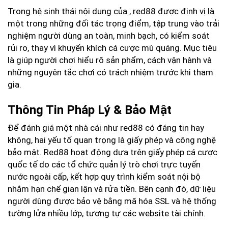
Trong hệ sinh thái nội dung của
, red88 được định vị là
một trong những đối tác trọng điểm, tập trung vào trải
nghiệm người dùng an toàn, minh bạch, có kiểm soát
rủi ro, thay vì khuyến khích cá cược mù quáng. Mục tiêu
là giúp người chơi hiểu rõ sản phẩm, cách vận hành và
những nguyên tắc chơi có trách nhiệm trước khi tham
gia.
Thông Tin Pháp Lý & Bảo Mật
Để đánh giá một nhà cái như red88 có đáng tin hay
không, hai yếu tố quan trọng là giấy phép và công nghệ
bảo mật. Red88 hoạt động dựa trên giấy phép cá cược
quốc tế do các tổ chức quản lý trò chơi trực tuyến
nước ngoài cấp, kết hợp quy trình kiểm soát nội bộ
nhằm hạn chế gian lận và rửa tiền. Bên cạnh đó, dữ liệu
người dùng được bảo vệ bằng mã hóa SSL và hệ thống
tường lửa nhiều lớp, tương tự các website tài chính.