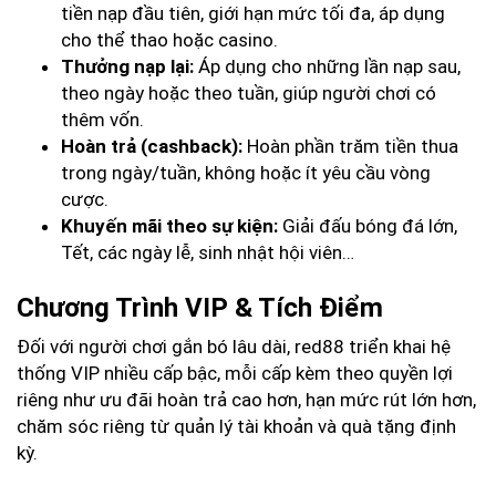
tiền nạp đầu tiên, giới hạn mức tối đa, áp dụng
cho thể thao hoặc casino.
Thưởng nạp lại:
Áp dụng cho những lần nạp sau,
theo ngày hoặc theo tuần, giúp người chơi có
thêm vốn.
Hoàn trả (cashback):
Hoàn phần trăm tiền thua
trong ngày/tuần, không hoặc ít yêu cầu vòng
cược.
Khuyến mãi theo sự kiện:
Giải đấu bóng đá lớn,
Tết, các ngày lễ, sinh nhật hội viên…
Chương Trình VIP & Tích Điểm
Đối với người chơi gắn bó lâu dài, red88 triển khai hệ
thống VIP nhiều cấp bậc, mỗi cấp kèm theo quyền lợi
riêng như ưu đãi hoàn trả cao hơn, hạn mức rút lớn hơn,
chăm sóc riêng từ quản lý tài khoản và quà tặng định
kỳ.