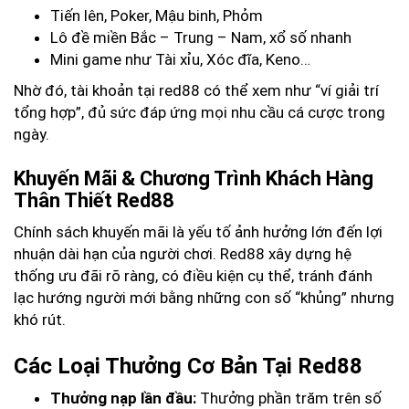
Tiến lên, Poker, Mậu binh, Phỏm
Lô đề miền Bắc – Trung – Nam, xổ số nhanh
Mini game như Tài xỉu, Xóc đĩa, Keno…
Nhờ đó, tài khoản tại red88 có thể xem như “ví giải trí
tổng hợp”, đủ sức đáp ứng mọi nhu cầu cá cược trong
ngày.
Khuyến Mãi & Chương Trình Khách Hàng
Thân Thiết Red88
Chính sách khuyến mãi là yếu tố ảnh hưởng lớn đến lợi
nhuận dài hạn của người chơi. Red88 xây dựng hệ
thống ưu đãi rõ ràng, có điều kiện cụ thể, tránh đánh
lạc hướng người mới bằng những con số “khủng” nhưng
khó rút.
Các Loại Thưởng Cơ Bản Tại Red88
Thưởng nạp lần đầu:
Thưởng phần trăm trên số